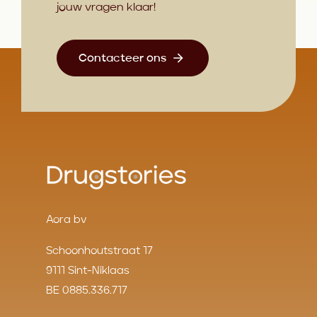
jouw vragen klaar!
Contacteer ons
Aora bv
Schoonhoutstraat 17
9111 Sint-Niklaas
BE 0885.336.717